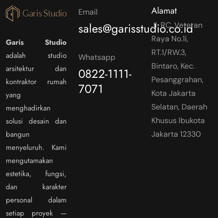
Alamat
Email
sales@garisstudio.co.id
Jl. RC. Veteran
Raya No.1i,
Garis Studio
RT.1/RW.3,
adalah studio
Whatsapp
Bintaro, Kec.
arsitektur dan
0822-1111-
Pesanggrahan,
kontraktor rumah
7071
Kota Jakarta
yang
Selatan, Daerah
menghadirkan
Khusus Ibukota
solusi desain dan
bangun
Jakarta 12330
menyeluruh. Kami
mengutamakan
estetika, fungsi,
dan karakter
personal dalam
setiap proyek —