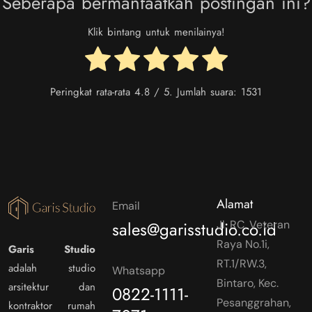
Seberapa bermanfaatkah postingan ini?
Klik bintang untuk menilainya!
Peringkat rata-rata
4.8
/ 5. Jumlah suara:
1531
Alamat
Email
sales@garisstudio.co.id
Jl. RC. Veteran
Raya No.1i,
Garis Studio
RT.1/RW.3,
adalah studio
Whatsapp
Bintaro, Kec.
arsitektur dan
0822-1111-
Pesanggrahan,
kontraktor rumah