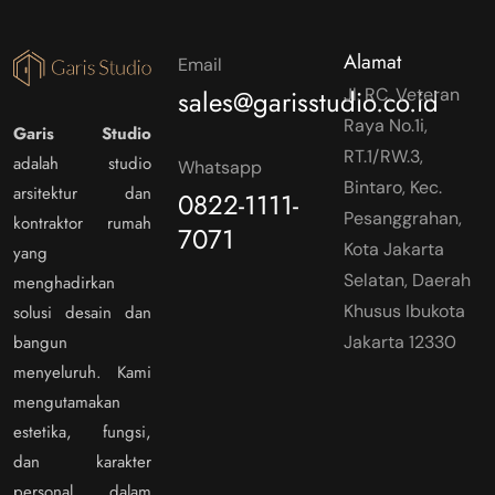
Alamat
Email
sales@garisstudio.co.id
Jl. RC. Veteran
Raya No.1i,
Garis Studio
RT.1/RW.3,
adalah studio
Whatsapp
Bintaro, Kec.
arsitektur dan
0822-1111-
Pesanggrahan,
kontraktor rumah
7071
Kota Jakarta
yang
Selatan, Daerah
menghadirkan
Khusus Ibukota
solusi desain dan
bangun
Jakarta 12330
menyeluruh. Kami
mengutamakan
estetika, fungsi,
dan karakter
personal dalam