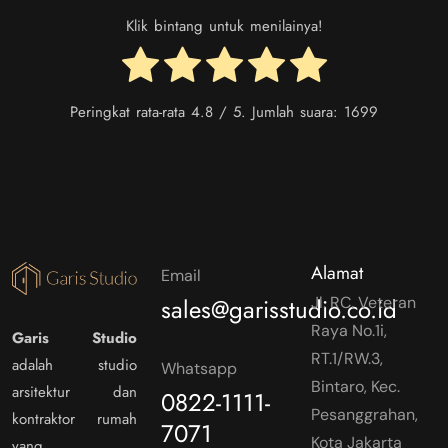
Klik bintang untuk menilainya!
Peringkat rata-rata
4.8
/ 5. Jumlah suara:
1699
Alamat
Email
sales@garisstudio.co.id
Jl. RC. Veteran
Raya No.1i,
Garis Studio
RT.1/RW.3,
adalah studio
Whatsapp
Bintaro, Kec.
arsitektur dan
0822-1111-
Pesanggrahan,
kontraktor rumah
7071
Kota Jakarta
yang