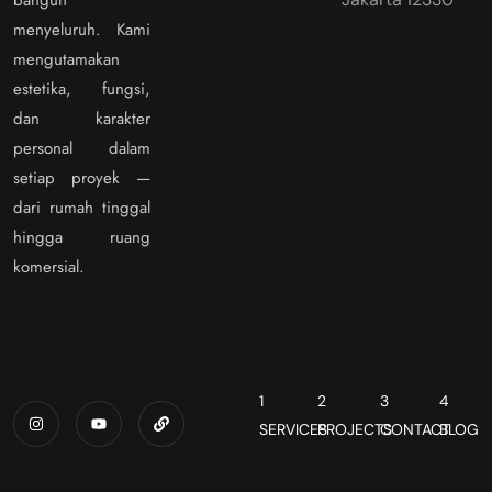
menyeluruh. Kami
mengutamakan
estetika, fungsi,
dan karakter
personal dalam
setiap proyek —
dari rumah tinggal
hingga ruang
komersial.
1
2
3
4
SERVICES
PROJECTS
CONTACT
BLOG