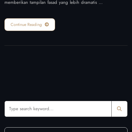
memberikan tampilan fasad yang lebih dramatis …
Continue Reading