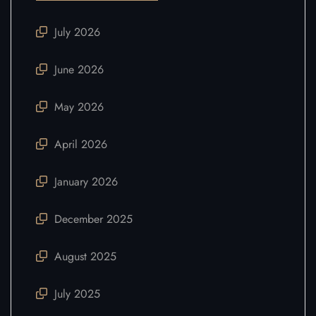
July 2026
June 2026
May 2026
April 2026
January 2026
December 2025
August 2025
July 2025