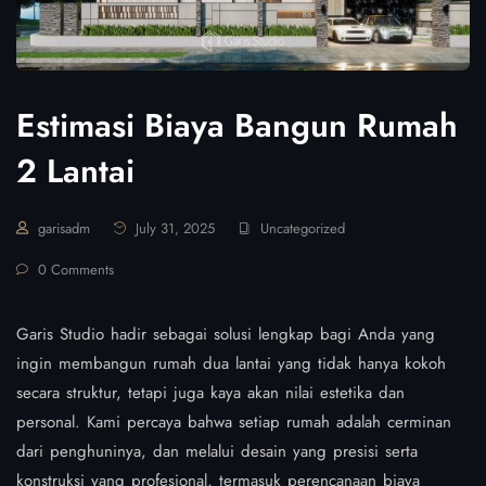
Estimasi Biaya Bangun Rumah
2 Lantai
garisadm
July 31, 2025
Uncategorized
0 Comments
Garis Studio hadir sebagai solusi lengkap bagi Anda yang
ingin membangun rumah dua lantai yang tidak hanya kokoh
secara struktur, tetapi juga kaya akan nilai estetika dan
personal. Kami percaya bahwa setiap rumah adalah cerminan
dari penghuninya, dan melalui desain yang presisi serta
konstruksi yang profesional, termasuk perencanaan biaya