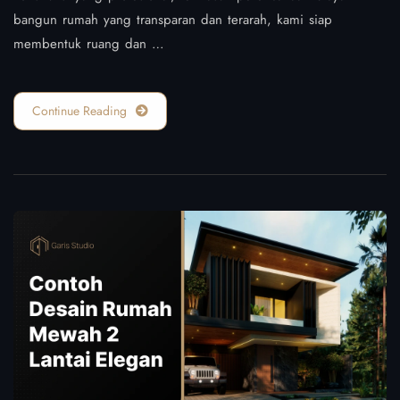
bangun rumah yang transparan dan terarah, kami siap
membentuk ruang dan …
Continue Reading